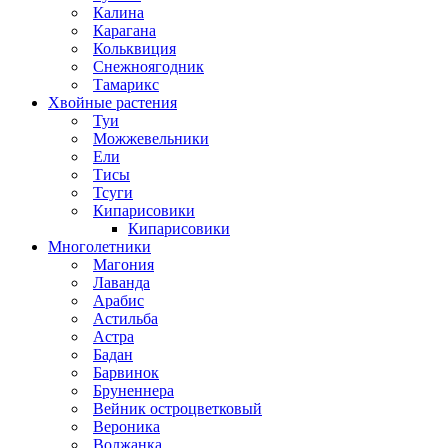
Калина
Карагана
Кольквиция
Снежноягодник
Тамарикс
Хвойные растения
Туи
Можжевельники
Ели
Тисы
Тсуги
Кипарисовики
Кипарисовики
Многолетники
Магония
Лаванда
Арабис
Астильба
Астра
Бадан
Барвинок
Бруненнера
Вейник остроцветковый
Вероника
Волжанка