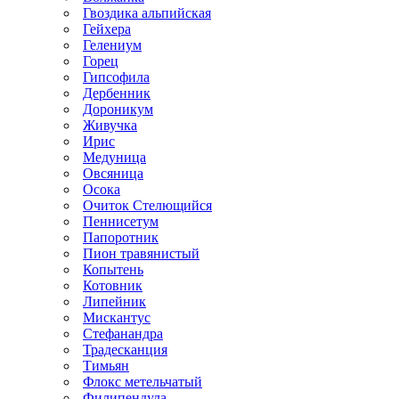
Гвоздика альпийская
Гейхера
Гелениум
Горец
Гипсофила
Дербенник
Дороникум
Живучка
Ирис
Медуница
Овсяница
Осока
Очиток Стелющийся
Пеннисетум
Папоротник
Пион травянистый
Копытень
Котовник
Липейник
Мискантус
Стефанандра
Традесканция
Тимьян
Флокс метельчатый
Филипендула