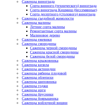
Саженцы винограда
Сорта винного (технического) винограда
Сорта винограда Кишмиш (бессемянные)
Сорта десертного (столового) винограда
Саженцы съедобной жимолости
Саженцы малины
Летние сорта малины
Ремонтантные сорта малины
Малиновое дерево
Саженцы ежевики
Саженцы смородины
Саженцы черной смородины
Саженцы красной смородины
Саженцы белой смородины
Саженцы крыжовника
Саженцы кизила
Саженцы актинидии
Саженцы рябины плодовой
Саженцы облепихи
Саженцы шиповника
Саженцы годжи
Саженцы ирги
Саженцы брусники
Саженцы боярышника
Саженцы войлочной вишни