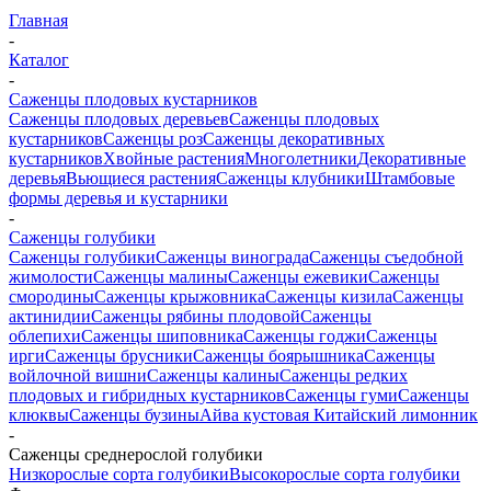
Главная
-
Каталог
-
Саженцы плодовых кустарников
Саженцы плодовых деревьев
Саженцы плодовых
кустарников
Саженцы роз
Саженцы декоративных
кустарников
Хвойные растения
Многолетники
Декоративные
деревья
Вьющиеся растения
Саженцы клубники
Штамбовые
формы деревья и кустарники
-
Саженцы голубики
Саженцы голубики
Саженцы винограда
Саженцы съедобной
жимолости
Саженцы малины
Саженцы ежевики
Саженцы
смородины
Саженцы крыжовника
Саженцы кизила
Саженцы
актинидии
Саженцы рябины плодовой
Саженцы
облепихи
Саженцы шиповника
Саженцы годжи
Саженцы
ирги
Саженцы брусники
Саженцы боярышника
Саженцы
войлочной вишни
Саженцы калины
Саженцы редких
плодовых и гибридных кустарников
Саженцы гуми
Саженцы
клюквы
Саженцы бузины
Айва кустовая
Китайский лимонник
-
Саженцы среднерослой голубики
Низкорослые сорта голубики
Высокорослые сорта голубики