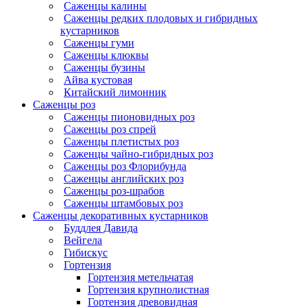
Саженцы калины
Саженцы редких плодовых и гибридных
кустарников
Саженцы гуми
Саженцы клюквы
Саженцы бузины
Айва кустовая
Китайский лимонник
Саженцы роз
Саженцы пионовидных роз
Саженцы роз спрей
Саженцы плетистых роз
Саженцы чайно-гибридных роз
Саженцы роз Флорибунда
Саженцы английских роз
Саженцы роз-шрабов
Саженцы штамбовых роз
Саженцы декоративных кустарников
Буддлея Давида
Вейгела
Гибискус
Гортензия
Гортензия метельчатая
Гортензия крупнолистная
Гортензия древовидная