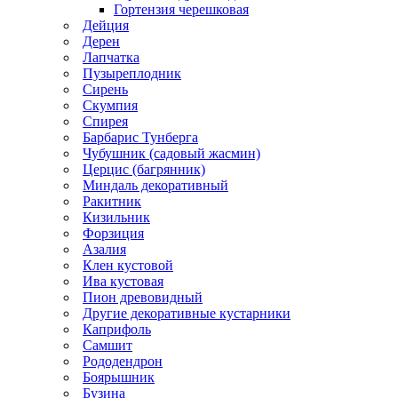
Гортензия черешковая
Дейция
Дерен
Лапчатка
Пузыреплодник
Сирень
Скумпия
Спирея
Барбарис Тунберга
Чубушник (садовый жасмин)
Церцис (багрянник)
Миндаль декоративный
Ракитник
Кизильник
Форзиция
Азалия
Клен кустовой
Ива кустовая
Пион древовидный
Другие декоративные кустарники
Каприфоль
Самшит
Рододендрон
Боярышник
Бузина