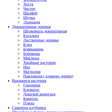
Хоста
Чистец
Шалфей
Щучка
Эхинацея
Декоративные деревья
Шелковица декоративная
Катальпа
Лиственные деревья
Клен
Боярышник
Бобовник
Маклюра
Хвойные растения
Ива
Магнолия
Павловния ( адамово дерево)
Вьющиеся растения
Глициния
Клематис
Девичий виноград
Кампсис
Плющ
Саженцы клубники