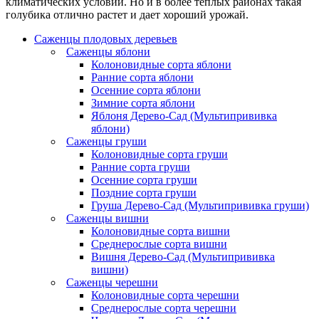
климатических условий. Но и в более теплых районах такая
голубика отлично растет и дает хороший урожай.
Саженцы плодовых деревьев
Саженцы яблони
Колоновидные сорта яблони
Ранние сорта яблони
Осенние сорта яблони
Зимние сорта яблони
Яблоня Дерево-Сад (Мультипрививка
яблони)
Саженцы груши
Колоновидные сорта груши
Ранние сорта груши
Осенние сорта груши
Поздние сорта груши
Груша Дерево-Сад (Мультипрививка груши)
Саженцы вишни
Колоновидные сорта вишни
Среднерослые сорта вишни
Вишня Дерево-Сад (Мультипрививка
вишни)
Саженцы черешни
Колоновидные сорта черешни
Среднерослые сорта черешни